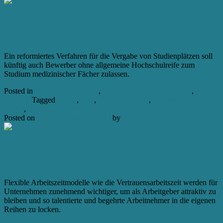
Medizinstudium ohne Abitur: Neues
Zulassungsverfahren
Ein reformiertes Verfahren für die Vergabe von Studienplätzen soll
künftig auch Bewerber ohne allgemeine Hochschulreife zum
Studium medizinischer Fächer zulassen.
Posted in
Ärztliche Positionen
,
Jobs in ärztlichen Positionen
,
Karriere
Tagged
Abitur
,
Arzt
,
Medizinstudium
,
Studieren ohne
Abitur
,
Zulassungsverfahren
Posted on
Juli 1, 2025
Juli 7, 2025
by
Maike Lehmann
Vertrauensarbeitszeit: Rechte und
Pflichten für Arbeitnehmer
Flexible Arbeitszeitmodelle wie die Vertrauensarbeitszeit werden für
Unternehmen zunehmend wichtiger, um als Arbeitgeber attraktiv zu
bleiben und so talentierte und begehrte Arbeitnehmer in die eigenen
Reihen zu locken.