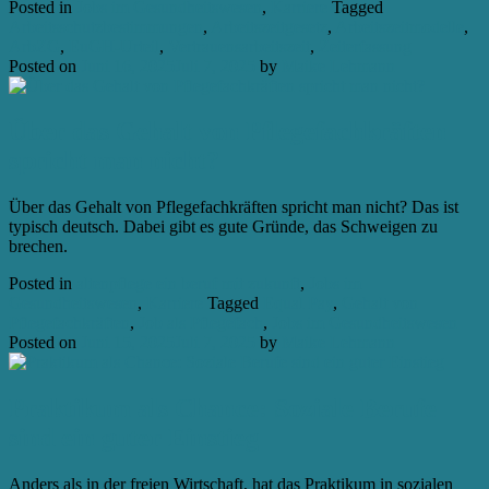
Posted in
Jobs im Gesundheitswesen
,
Karriere
Tagged
Arbeitsschutzbestimmungen
,
Arbeitszeitgesetz
,
Arbeitszeitmodelle
,
ArbZG
,
EuGH-Urteil
,
Vertrauensarbeitszeit
,
Zeiterfassung
Posted on
Juni 16, 2025
Juli 7, 2025
by
Maike Lehmann
Über das Gehalt von Pflegefachkräften
spricht man nicht?
Über das Gehalt von Pflegefachkräften spricht man nicht? Das ist
typisch deutsch. Dabei gibt es gute Gründe, das Schweigen zu
brechen.
Posted in
altenpflege ein beruf mit zukunft
,
Jobs im
Gesundheitswesen
,
Karriere
Tagged
Equal Pay
,
Gehalt von
Pflegefachkräften
,
Job als Pflegefach
,
Jobs im Gesundheitswesen
Posted on
Juni 15, 2025
Juli 7, 2025
by
Maike Lehmann
Praktikum als Chance: Soziale Berufe
sind ein guter Einstieg
Anders als in der freien Wirtschaft, hat das Praktikum in sozialen