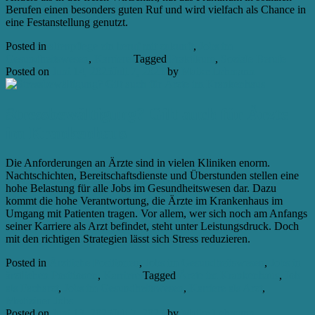
Berufen einen besonders guten Ruf und wird vielfach als Chance in
eine Festanstellung genutzt.
Posted in
altenpflege ein beruf mit zukunft
,
Jobs im
Gesundheitswesen
,
Karriere
Tagged
Praktikum
,
Soziale Berufe
Posted on
Juni 14, 2025
Juli 7, 2025
by
Maike Lehmann
Stressbewältigung? Gilt auch für Ärzte
im Krankenhaus
Die Anforderungen an Ärzte sind in vielen Kliniken enorm.
Nachtschichten, Bereitschaftsdienste und Überstunden stellen eine
hohe Belastung für alle Jobs im Gesundheitswesen dar. Dazu
kommt die hohe Verantwortung, die Ärzte im Krankenhaus im
Umgang mit Patienten tragen. Vor allem, wer sich noch am Anfangs
seiner Karriere als Arzt befindet, steht unter Leistungsdruck. Doch
mit den richtigen Strategien lässt sich Stress reduzieren.
Posted in
Ärztliche Positionen
,
Jobs im Gesundheitswesen
,
Jobs in
ärztlichen Positionen
,
Karriere
Tagged
Ärzte im Krankenhaus
,
Job
als Facharzt
,
Jobs im Gesundheitswesen
,
Karriere als Arzt
,
Mediziner Jobs
Posted on
Juni 13, 2025
Juli 7, 2025
by
Maike Lehmann