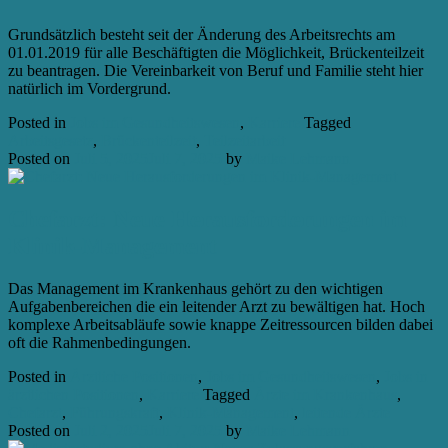
Grundsätzlich besteht seit der Änderung des Arbeitsrechts am
01.01.2019 für alle Beschäftigten die Möglichkeit, Brückenteilzeit
zu beantragen. Die Vereinbarkeit von Beruf und Familie steht hier
natürlich im Vordergrund.
Posted in
Jobs im Gesundheitswesen
,
Karriere
Tagged
Arbeitsgesetz
,
Brückenteilzeit
,
Teilzeitarbeit
Posted on
Juli 5, 2025
Juli 7, 2025
by
Maike Lehmann
Chefarzt: Neue Herausforderungen im
Klinik-Management
Das Management im Krankenhaus gehört zu den wichtigen
Aufgabenbereichen die ein leitender Arzt zu bewältigen hat. Hoch
komplexe Arbeitsabläufe sowie knappe Zeitressourcen bilden dabei
oft die Rahmenbedingungen.
Posted in
Ärztliche Positionen
,
Jobs im Gesundheitswesen
,
Jobs in
ärztlichen Positionen
,
Karriere
Tagged
Ärzte im Krankenhaus
,
Chefarzt
,
Führungskraft
,
Klinik-Management
,
leitende Ärzte
Posted on
Juli 2, 2025
Juli 7, 2025
by
Maike Lehmann