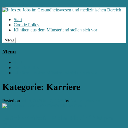
Skip to content
Weiterlesen
Ok
Start
Cookie Policy
Kliniken aus dem Münsterland stellen sich vor
Menu
Menu
Start
Cookie Policy
Kliniken aus dem Münsterland stellen sich vor
Kategorie: Karriere
Posted on
Juli 6, 2025
Juli 7, 2025
by
Maike Lehmann
Brückenteilzeit: Mehr Flexibilität per
Gesetz