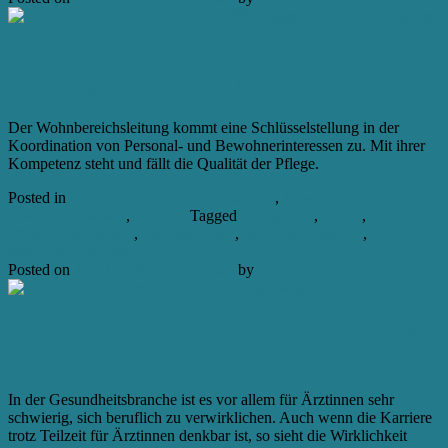
Wohnbereichsleitung – die erste
Führungsposition der Altenpflege
Der Wohnbereichsleitung kommt eine Schlüsselstellung in der
Koordination von Personal- und Bewohnerinteressen zu. Mit ihrer
Kompetenz steht und fällt die Qualität der Pflege.
Posted in
altenpflege ein beruf mit zukunft
,
Jobs im
Gesundheitswesen
,
Karriere
Tagged
Altenpflege
,
Pflege
,
Pflegedienstleistung
,
Stationsleitung
,
Wohnbereichsleiter
,
Wohnbereichsleitung
Posted on
Juni 13, 2025
Juli 7, 2025
by
Maike Lehmann
Karriere trotz Teilzeit im Krankenhaus –
so geht’s
In der Gesundheitsbranche ist es vor allem für Ärztinnen sehr
schwierig, sich beruflich zu verwirklichen. Auch wenn die Karriere
trotz Teilzeit für Ärztinnen denkbar ist, so sieht die Wirklichkeit