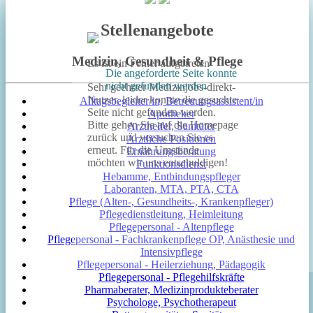
Stellenangebote
Medizin, Gesundheit & Pflege
Es ist ein Fehler aufgetreten
Die angeforderte Seite konnte
nicht gefunden werden
Sehr geehrter Medizinjobs-direkt-
Nutzer, leider konnte die gesuchte
Alltagsbegleiter/in, Betreuungsassistent/in
Seite nicht gefunden werden.
Apotheker
Bitte gehen Sie auf die Homepage
Arzthelfer, Sanitäter
zurück und versuchen Sie es
Ärztliche Positionen
erneut. Für die Umstände
Ernährungsberatung
möchten wir uns entschuldigen!
Funktionsdienst
Hebamme, Entbindungspfleger
Laboranten, MTA, PTA, CTA
Pflege (Alten-, Gesundheits-, Krankenpfleger)
Pflegedienstleitung, Heimleitung
Pflegepersonal - Altenpflege
Pflegepersonal - Fachkrankenpflege OP, Anästhesie und
Intensivpflege
Pflegepersonal - Heilerziehung, Pädagogik
Pflegepersonal - Pflegehilfskräfte
Pharmaberater, Medizinprodukteberater
Psychologe, Psychotherapeut