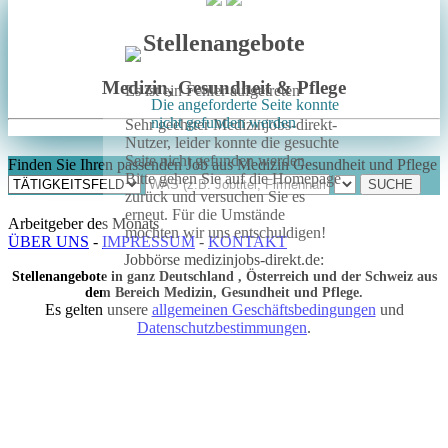
Stellenangebote
Medizin, Gesundheit & Pflege
Es ist ein Fehler aufgetreten
Die angeforderte Seite konnte
nicht gefunden werden
Sehr geehrter Medizinjobs-direkt-
Nutzer, leider konnte die gesuchte
Seite nicht gefunden werden.
Finden Sie Ihren passenden Job aus Medizin Gesundheit und Pflege
Bitte gehen Sie auf die Homepage
zurück und versuchen Sie es
erneut. Für die Umstände
Arbeitgeber des Monats
möchten wir uns entschuldigen!
ÜBER UNS
-
IMPRESSUM
-
KONTAKT
Jobbörse medizinjobs-direkt.de:
Stellenangebote in ganz Deutschland , Österreich und der Schweiz aus
dem Bereich Medizin, Gesundheit und Pflege.
Es gelten unsere
allgemeinen Geschäftsbedingungen
und
Datenschutzbestimmungen
.