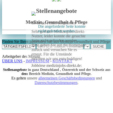
Stellenangebote
Medizin, Gesundheit & Pflege
Es ist ein Fehler aufgetreten
Die angeforderte Seite konnte
nicht gefunden werden
Sehr geehrter Medizinjobs-direkt-
Nutzer, leider konnte die gesuchte
Seite nicht gefunden werden.
Finden Sie Ihren passenden Job aus Medizin Gesundheit und Pflege
Bitte gehen Sie auf die Homepage
zurück und versuchen Sie es
erneut. Für die Umstände
Arbeitgeber des Monats
möchten wir uns entschuldigen!
ÜBER UNS
-
IMPRESSUM
-
KONTAKT
Jobbörse medizinjobs-direkt.de:
Stellenangebote in ganz Deutschland , Österreich und der Schweiz aus
dem Bereich Medizin, Gesundheit und Pflege.
Es gelten unsere
allgemeinen Geschäftsbedingungen
und
Datenschutzbestimmungen
.