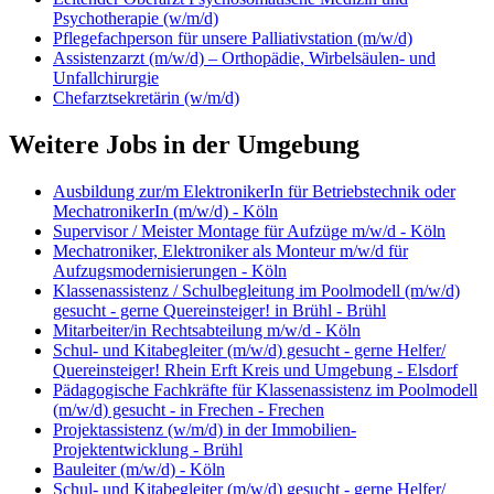
Psychotherapie (w/m/d)
Pflegefachperson für unsere Palliativstation (m/w/d)
Assistenzarzt (m/w/d) – Orthopädie, Wirbelsäulen- und
Unfallchirurgie
Chefarztsekretärin (w/m/d)
Weitere Jobs in der Umgebung
Ausbildung zur/m ElektronikerIn für Betriebstechnik oder
MechatronikerIn (m/w/d) - Köln
Supervisor / Meister Montage für Aufzüge m/w/d - Köln
Mechatroniker, Elektroniker als Monteur m/w/d für
Aufzugsmodernisierungen - Köln
Klassenassistenz / Schulbegleitung im Poolmodell (m/w/d)
gesucht - gerne Quereinsteiger! in Brühl - Brühl
Mitarbeiter/in Rechtsabteilung m/w/d - Köln
Schul- und Kitabegleiter (m/w/d) gesucht - gerne Helfer/
Quereinsteiger! Rhein Erft Kreis und Umgebung - Elsdorf
Pädagogische Fachkräfte für Klassenassistenz im Poolmodell
(m/w/d) gesucht - in Frechen - Frechen
Projektassistenz (w/m/d) in der Immobilien-
Projektentwicklung - Brühl
Bauleiter (m/w/d) - Köln
Schul- und Kitabegleiter (m/w/d) gesucht - gerne Helfer/