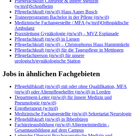
Pflegefachkraft Chirurgie & Innere Medizin
(w/m/d)Schopfheim
Pflegefachkraft (m/w/d) Haus Aaper Busch
Traineeprogramm Bachelor in der Pflege (m/w/d)
Medizinische Fachangestellte / MFA (w/m/d)Orthopädische
Ambulanz
Praxisleitung Gynäkologie (m/w/d) – MVZ Esplanade
Pflegefachkraft (m/w/d) in Lienen
Pflegefachkraft (m/w/d) – Christophorus Haus Hamminkeln
Pflegefachkraft (m/w/d) für die Tagespflege in Mettingen
Pflegefachperson (m/w/d) für unsere
urologisch/gynäkologische Station
Jobs in ähnlichen Fachgebieten
Pflegehilfskraft (m/w/d) mit oder ohne Qualifikation, MFA
(m/w/d) oder Altenpflegehelfer (m/w/d) in Leeden
Department-Leiter (m/w/d) für Innere Medizin und
Pneumologie (m/w/d)
Ergotherapeut (w/m/d)
Medizinische Fachangestellte (m/w/d) Sekretariat Neurologie
Pflegehilfskraft (m/w/d) in Ibbenbüren
Fachärzteausbildung (m/w/d) Allgemeinmedizin -
Gesamtausbildung auf dem Campus
Leitender Oberarzt Psychosomatische Medizin und