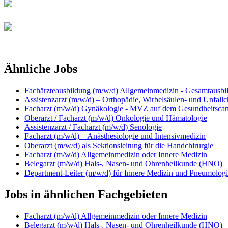
Ähnliche Jobs
Fachärzteausbildung (m/w/d) Allgemeinmedizin - Gesamtausb
Assistenzarzt (m/w/d) – Orthopädie, Wirbelsäulen- und Unfallc
Facharzt (m/w/d) Gynäkologie - MVZ auf dem Gesundheitsca
Oberarzt / Facharzt (m/w/d) Onkologie und Hämatologie
Assistenzarzt / Facharzt (m/w/d) Senologie
Facharzt (m/w/d) – Anästhesiologie und Intensivmedizin
Oberarzt (m/w/d) als Sektionsleitung für die Handchirurgie
Facharzt (m/w/d) Allgemeinmedizin oder Innere Medizin
Belegarzt (m/w/d) Hals-, Nasen- und Ohrenheilkunde (HNO)
Department-Leiter (m/w/d) für Innere Medizin und Pneumologi
Jobs in ähnlichen Fachgebieten
Facharzt (m/w/d) Allgemeinmedizin oder Innere Medizin
Belegarzt (m/w/d) Hals-, Nasen- und Ohrenheilkunde (HNO)