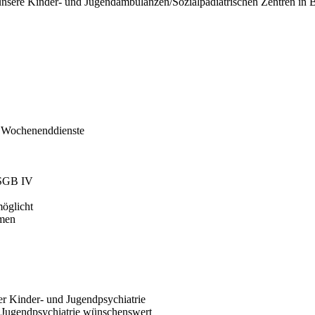
unsere Kinder- und Jugendambulanzen/Sozialpädiatrischen Zentren in Berl
nd Wochenenddienste
1 SGB IV
möglicht
hmen
er Kinder- und Jugendpsychiatrie
d Jugendpsychiatrie wünschenswert