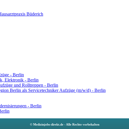
Hausarztpraxis Büderich
züge - Berlin
k, Elektronik - Berlin
Aufzüge und Rolltreppen - Berlin
ion Berlin als Servicetechniker Aufzüge (m/w/d) - Berlin
ernisierungen - Berlin
Berlin
© Medizinjobs-direkt.de - Alle Rechte vorbehalten