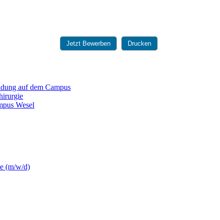
Jetzt Bewerben
Drucken
ildung auf dem Campus
hirurgie
mpus Wesel
e (m/w/d)