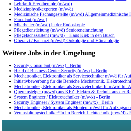
Lehrkraft Ergotherapie (m/w/d)
Medizinphysikexperten (m/w/d)
Medizinische Fachangestellte (m/w/d) Allgemeinmedizinische 
Famulant (m/w/d)
Mitarbeiter (m/w/d) in der Endoskopie
Pflegedienstleitung (m/w/d) Senioreneinrichtung
Pflegefachassistent (m/w/d) – Haus Kiek in den Busch
Oberarzt / Facharzt (m/w/d) Onkologie und Hämatologie
Weitere Jobs in der Umgebung
Security Consultant (m/w/x) - Berlin
Head of Business Center Security (m/w/x) - Berlin
Mechatroniker, Elektroniker als Servicetechniker m/w/d für Auf
Initiativbewerbung für die Bereiche Mechatronik, Elektrotechni
Mechatroniker, Elektroniker als ServicetechnikerIn m/w/d für 
Quereinsteiger (m/w/d) aus KFZ, Elektro & Technik aus der Reg
System Engineer / Elektrotechniker (m/w/x) - Berlin
Security Engineer / System Engineer (m/w/x) - Berlin
Mechatroniker, Elektroniker als Monteur m/w/d für Aufzugsmod
Veranstaltungstechniker*In im Bereich Lichttechnik (m/w/d) - 