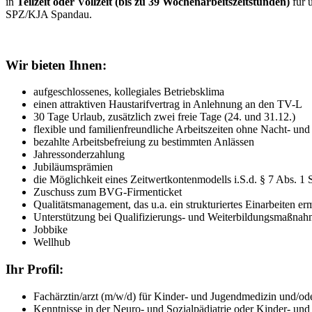
in
Teilzeit oder Vollzeit (bis zu 39 Wochenarbeitszeitstunden)
für 
SPZ/KJA Spandau.
Wir bieten Ihnen:
aufgeschlossenes, kollegiales Betriebsklima
einen attraktiven Haustarifvertrag in Anlehnung an den TV-L
30 Tage Urlaub, zusätzlich zwei freie Tage (24. und 31.12.)
flexible und familienfreundliche Arbeitszeiten ohne Nacht- u
bezahlte Arbeitsbefreiung zu bestimmten Anlässen
Jahressonderzahlung
Jubiläumsprämien
die Möglichkeit eines Zeitwertkontenmodells i.S.d. § 7 Abs. 
Zuschuss zum BVG-Firmenticket
Qualitätsmanagement, das u.a. ein strukturiertes Einarbeiten er
Unterstützung bei Qualifizierungs- und Weiterbildungsmaßna
Jobbike
Wellhub
Ihr Profil:
Fachärztin/arzt (m/w/d) für Kinder- und Jugendmedizin und/od
Kenntnisse in der Neuro- und Sozialpädiatrie oder Kinder- un