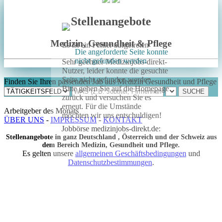
Stellenangebote
Medizin, Gesundheit & Pflege
Es ist ein Fehler aufgetreten
Die angeforderte Seite konnte
nicht gefunden werden
Sehr geehrter Medizinjobs-direkt-
Nutzer, leider konnte die gesuchte
Seite nicht gefunden werden.
Finden Sie Ihren passenden Job aus Medizin Gesundheit und Pflege
Bitte gehen Sie auf die Homepage
zurück und versuchen Sie es
erneut. Für die Umstände
Arbeitgeber des Monats
möchten wir uns entschuldigen!
ÜBER UNS
-
IMPRESSUM
-
KONTAKT
Jobbörse medizinjobs-direkt.de:
Stellenangebote in ganz Deutschland , Österreich und der Schweiz aus
dem Bereich Medizin, Gesundheit und Pflege.
Es gelten unsere
allgemeinen Geschäftsbedingungen
und
Datenschutzbestimmungen
.