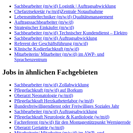
Sachbearbeiter (m/w/d) Logistik | Auftragsabwicklung
Chefarztsekretär (w/m/d)Zentrale Notaufnahme
Lebensmitteltechniker (m/w/d) Qualitätsmanagement
Auftragssachbearbeiter (m/w/d)
Strategischer Einkäufer (m/w/d)
Sachbearbeiter (m/w/d) Technischer Kundendienst – Elektro
Sachbearbeiter (m/w/d) Auftragsabwicklung
Referent der Geschäftsführung (m/w/d)
Klinische Kodierfachkraft (m/w/d)
Mitarbeiterin/ Mitarbeiter (m/w/d) im AWP- und
Sprachenzentrum
Jobs in ähnlichen Fachgebieten
Sachbearbeiter (m/w/d) Zollabwicklung
Pflegefachkraft (m/w/d) auf Borkum
Oberarzt Neonatologie (w/m/d)
Pflegefachkraft Herzkatheterlabor (w/m/d)
Bundesfreiwilligendienst oder Freiwilliges Soziales Jahr
Sachbearbeiter (m/w/d) Auftragsabwicklung
Pflegefachkraft Neurologie & Kardiologie (w/m/d)
Fachreferent (m/w/d) für den Montagestützpunkt Wernigerode
Oberarzt Geriatrie (w/m/d)
Mitarbeiterin/ Mitarbeiter (m/w/d) im AWP- und