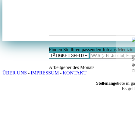
Finden Sie Ihren passenden Job aus Medizin
S
g
Arbeitgeber des Monats
e
ÜBER UNS
-
IMPRESSUM
-
KONTAKT
Stellenangebote in g
Es gel