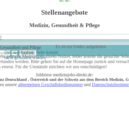
Stellenangebote
Medizin, Gesundheit & Pflege
Es ist ein Fehler aufgetreten
 Gesundheit und Pflege
Die angeforderte Seite konnte
ehr geehrter Medizinjobs-direkt-Nutzer, leider konnte die gesuchte Seite
nicht gefunden werden
efunden werden. Bitte gehen Sie auf die Homepage zurück und versuc
s erneut. Für die Umstände möchten wir uns entschuldigen!
Jobbörse medizinjobs-direkt.de:
anz Deutschland , Österreich und der Schweiz aus dem Bereich Medizin, G
ten unsere
allgemeinen Geschäftsbedingungen
und
Datenschutzbestim