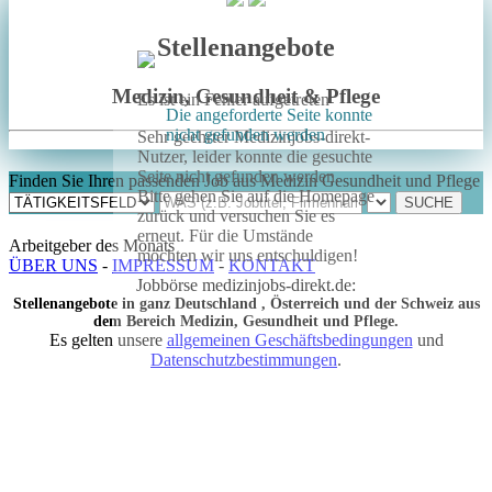
Stellenangebote
Medizin, Gesundheit & Pflege
Es ist ein Fehler aufgetreten
Die angeforderte Seite konnte
nicht gefunden werden
Sehr geehrter Medizinjobs-direkt-
Nutzer, leider konnte die gesuchte
Seite nicht gefunden werden.
Finden Sie Ihren passenden Job aus Medizin Gesundheit und Pflege
Bitte gehen Sie auf die Homepage
zurück und versuchen Sie es
erneut. Für die Umstände
Arbeitgeber des Monats
möchten wir uns entschuldigen!
ÜBER UNS
-
IMPRESSUM
-
KONTAKT
Jobbörse medizinjobs-direkt.de:
Stellenangebote in ganz Deutschland , Österreich und der Schweiz aus
dem Bereich Medizin, Gesundheit und Pflege.
Es gelten unsere
allgemeinen Geschäftsbedingungen
und
Datenschutzbestimmungen
.