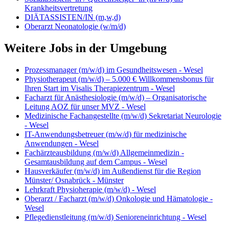
Krankheitsvertretung
DIÄTASSISTEN/IN (m,w,d)
Oberarzt Neonatologie (w/m/d)
Weitere Jobs in der Umgebung
Prozessmanager (m/w/d) im Gesundheitswesen - Wesel
Physiotherapeut (m/w/d) – 5.000 € Willkommensbonus für
Ihren Start im Visalis Therapiezentrum - Wesel
Facharzt für Anästhesiologie (m/w/d) – Organisatorische
Leitung AOZ für unser MVZ - Wesel
Medizinische Fachangestellte (m/w/d) Sekretariat Neurologie
- Wesel
IT-Anwendungsbetreuer (m/w/d) für medizinische
Anwendungen - Wesel
Fachärzteausbildung (m/w/d) Allgemeinmedizin -
Gesamtausbildung auf dem Campus - Wesel
Hausverkäufer (m/w/d) im Außendienst für die Region
Münster/ Osnabrück - Münster
Lehrkraft Physioherapie (m/w/d) - Wesel
Oberarzt / Facharzt (m/w/d) Onkologie und Hämatologie -
Wesel
Pflegedienstleitung (m/w/d) Senioreneinrichtung - Wesel