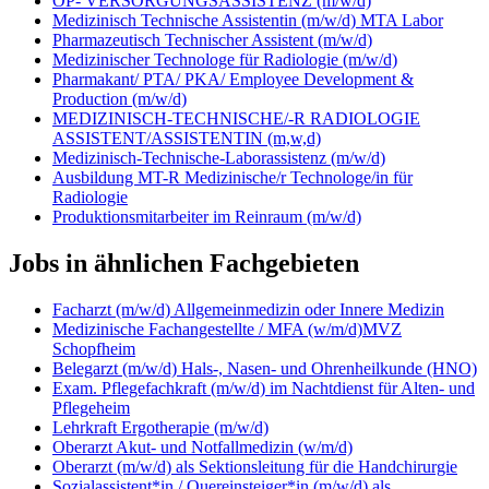
OP- VERSORGUNGSASSISTENZ (m/w/d)
Medizinisch Technische Assistentin (m/w/d) MTA Labor
Pharmazeutisch Technischer Assistent (m/w/d)
Medizinischer Technologe für Radiologie (m/w/d)
Pharmakant/ PTA/ PKA/ Employee Development &
Production (m/w/d)
MEDIZINISCH-TECHNISCHE/-R RADIOLOGIE
ASSISTENT/ASSISTENTIN (m,w,d)
Medizinisch-Technische-Laborassistenz (m/w/d)
Ausbildung MT-R Medizinische/r Technologe/in für
Radiologie
Produktionsmitarbeiter im Reinraum (m/w/d)
Jobs in ähnlichen Fachgebieten
Facharzt (m/w/d) Allgemeinmedizin oder Innere Medizin
Medizinische Fachangestellte / MFA (w/m/d)MVZ
Schopfheim
Belegarzt (m/w/d) Hals-, Nasen- und Ohrenheilkunde (HNO)
Exam. Pflegefachkraft (m/w/d) im Nachtdienst für Alten- und
Pflegeheim
Lehrkraft Ergotherapie (m/w/d)
Oberarzt Akut- und Notfallmedizin (w/m/d)
Oberarzt (m/w/d) als Sektionsleitung für die Handchirurgie
Sozialassistent*in / Quereinsteiger*in (m/w/d) als