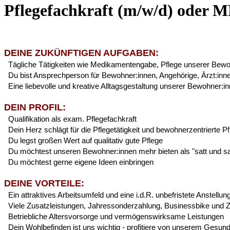
Pflegefachkraft (m/w/d) oder M
DEINE ZUKÜNFTIGEN AUFGABEN:
Tägliche Tätigkeiten wie Medikamentengabe, Pflege unserer Bew
Du bist Ansprechperson für Bewohner:innen, Angehörige, Ärzt:inn
Eine liebevolle und kreative Alltagsgestaltung unserer Bewohner:i
DEIN PROFIL:
Qualifikation als exam. Pflegefachkraft
Dein Herz schlägt für die Pflegetätigkeit und bewohnerzentrierte P
Du legst großen Wert auf qualitativ gute Pflege
Du möchtest unseren Bewohner:innen mehr bieten als "satt und s
Du möchtest gerne eigene Ideen einbringen
DEINE VORTEILE:
Ein attraktives Arbeitsumfeld und eine i.d.R. unbefristete Anstellun
Viele Zusatzleistungen,
Jahressonderzahlung,
Businessbike und Z
Betriebliche Altersvorsorge und vermögenswirksame Leistungen
Dein Wohlbefinden ist uns wichtig - profitiere von unserem Ges