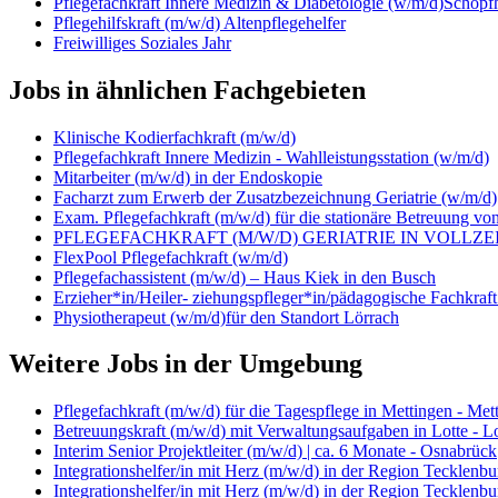
Pflegefachkraft Innere Medizin & Diabetologie (w/m/d)Schopf
Pflegehilfskraft (m/w/d) Altenpflegehelfer
Freiwilliges Soziales Jahr
Jobs in ähnlichen Fachgebieten
Klinische Kodierfachkraft (m/w/d)
Pflegefachkraft Innere Medizin - Wahlleistungsstation (w/m/d)
Mitarbeiter (m/w/d) in der Endoskopie
Facharzt zum Erwerb der Zusatzbezeichnung Geriatrie (w/m/d)
Exam. Pflegefachkraft (m/w/d) für die stationäre Betreuung 
PFLEGEFACHKRAFT (M/W/D) GERIATRIE IN VOLLZEI
FlexPool Pflegefachkraft (w/m/d)
Pflegefachassistent (m/w/d) – Haus Kiek in den Busch
Erzieher*in/Heiler- ziehungspfleger*in/pädagogische Fachkraf
Physiotherapeut (w/m/d)für den Standort Lörrach
Weitere Jobs in der Umgebung
Pflegefachkraft (m/w/d) für die Tagespflege in Mettingen - Met
Betreuungskraft (m/w/d) mit Verwaltungsaufgaben in Lotte - Lo
Interim Senior Projektleiter (m/w/d) | ca. 6 Monate - Osnabrück
Integrationshelfer/in mit Herz (m/w/d) in der Region Tecklenb
Integrationshelfer/in mit Herz (m/w/d) in der Region Tecklenb