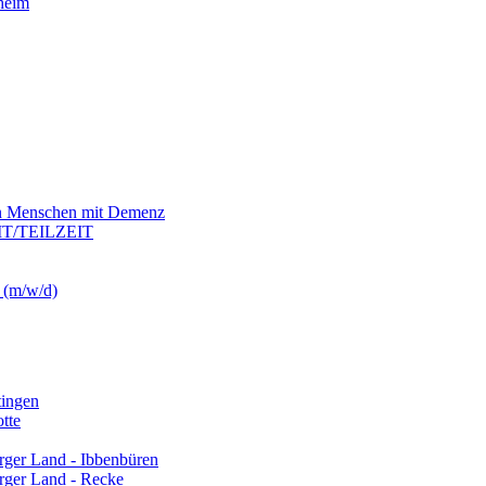
heim
von Menschen mit Demenz
T/TEILZEIT
t (m/w/d)
tingen
tte
urger Land - Ibbenbüren
urger Land - Recke