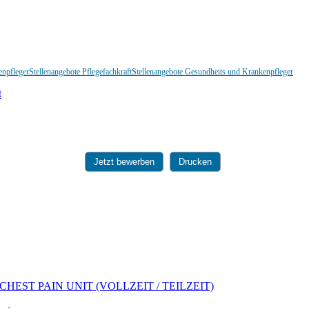
enpfleger
Stellenangebote Pflegefachkraft
Stellenangebote Gesundheits und Krankenpfleger
Jetzt bewerben
Drucken
EST PAIN UNIT (VOLLZEIT / TEILZEIT)