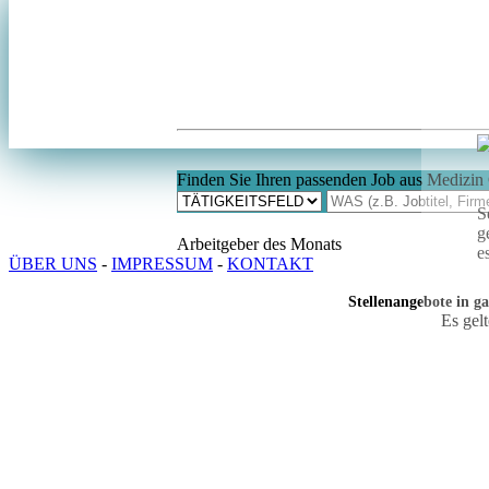
Finden Sie Ihren passenden Job aus Medizin
S
g
Arbeitgeber des Monats
e
ÜBER UNS
-
IMPRESSUM
-
KONTAKT
Stellenangebote in g
Es gel