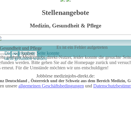
Stellenangebote
Medizin, Gesundheit & Pflege
Es ist ein Fehler aufgetreten
 Gesundheit und Pflege
Die angeforderte Seite konnte
ehr geehrter Medizinjobs-direkt-Nutzer, leider konnte die gesuchte Seite
nicht gefunden werden
efunden werden. Bitte gehen Sie auf die Homepage zurück und versuc
s erneut. Für die Umstände möchten wir uns entschuldigen!
Jobbörse medizinjobs-direkt.de:
anz Deutschland , Österreich und der Schweiz aus dem Bereich Medizin, G
ten unsere
allgemeinen Geschäftsbedingungen
und
Datenschutzbestim