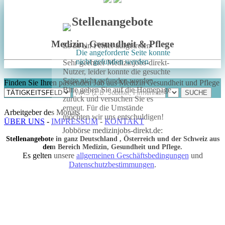
Stellenangebote
Medizin, Gesundheit & Pflege
Es ist ein Fehler aufgetreten
Die angeforderte Seite konnte
nicht gefunden werden
Sehr geehrter Medizinjobs-direkt-
Nutzer, leider konnte die gesuchte
Seite nicht gefunden werden.
Finden Sie Ihren passenden Job aus Medizin Gesundheit und Pflege
Bitte gehen Sie auf die Homepage
zurück und versuchen Sie es
erneut. Für die Umstände
Arbeitgeber des Monats
möchten wir uns entschuldigen!
ÜBER UNS
-
IMPRESSUM
-
KONTAKT
Jobbörse medizinjobs-direkt.de:
Stellenangebote in ganz Deutschland , Österreich und der Schweiz aus
dem Bereich Medizin, Gesundheit und Pflege.
Es gelten unsere
allgemeinen Geschäftsbedingungen
und
Datenschutzbestimmungen
.