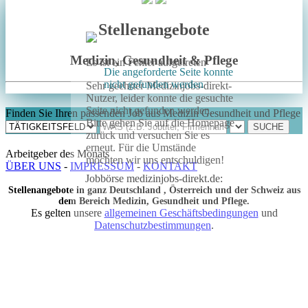
Stellenangebote
Medizin, Gesundheit & Pflege
Es ist ein Fehler aufgetreten
Die angeforderte Seite konnte
nicht gefunden werden
Sehr geehrter Medizinjobs-direkt-
Nutzer, leider konnte die gesuchte
Seite nicht gefunden werden.
Finden Sie Ihren passenden Job aus Medizin Gesundheit und Pflege
Bitte gehen Sie auf die Homepage
zurück und versuchen Sie es
erneut. Für die Umstände
Arbeitgeber des Monats
möchten wir uns entschuldigen!
ÜBER UNS
-
IMPRESSUM
-
KONTAKT
Jobbörse medizinjobs-direkt.de:
Stellenangebote in ganz Deutschland , Österreich und der Schweiz aus
dem Bereich Medizin, Gesundheit und Pflege.
Es gelten unsere
allgemeinen Geschäftsbedingungen
und
Datenschutzbestimmungen
.