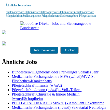
Ähnliche Jobsuchen
Stellenangebote Stationsleiter
Stellenangebote Stationsleiterin
Stellenangebote
Pflegefachfrau
Stellenangebote Pflegefachmann
Stellenangebote Pflegefachfrau
Jetzt bewerben
Drucken
Ähnliche Jobs
Bundesfreiwilligendienst oder Freiwilliges Soziales Jahr
Medizinische Fachangestellte / MFA (w/m/d)MVZ St.
Elisabethen-Krankenhaus
Pflegefachkraft Intensiv (w/m/d)
Pflegefachfrau/-mann (m/w/d) - Voll-/Teilzeit
Pflegefachkraft Chirurgie & Innere Medizin
(w/m/d)Schopfheim
PFLEGEFACHKRAFT (M/W/D) - Ambulant Eckernförde
Medizinische Fachangestellte (m/w/d) Sekretariat Neurologie