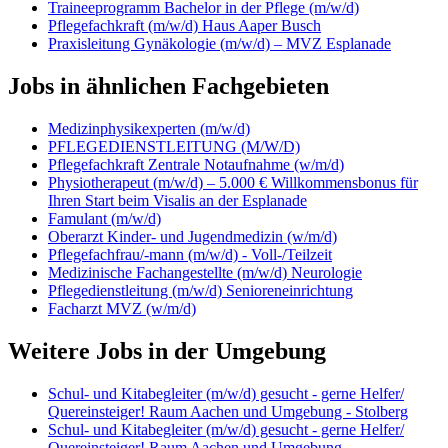
Traineeprogramm Bachelor in der Pflege (m/w/d)
Pflegefachkraft (m/w/d) Haus Aaper Busch
Praxisleitung Gynäkologie (m/w/d) – MVZ Esplanade
Jobs in ähnlichen Fachgebieten
Medizinphysikexperten (m/w/d)
PFLEGEDIENSTLEITUNG (M/W/D)
Pflegefachkraft Zentrale Notaufnahme (w/m/d)
Physiotherapeut (m/w/d) – 5.000 € Willkommensbonus für
Ihren Start beim Visalis an der Esplanade
Famulant (m/w/d)
Oberarzt Kinder- und Jugendmedizin (w/m/d)
Pflegefachfrau/-mann (m/w/d) - Voll-/Teilzeit
Medizinische Fachangestellte (m/w/d) Neurologie
Pflegedienstleitung (m/w/d) Senioreneinrichtung
Facharzt MVZ (w/m/d)
Weitere Jobs in der Umgebung
Schul- und Kitabegleiter (m/w/d) gesucht - gerne Helfer/
Quereinsteiger! Raum Aachen und Umgebung - Stolberg
Schul- und Kitabegleiter (m/w/d) gesucht - gerne Helfer/
Quereinsteiger! Raum Aachen und Umgebung -