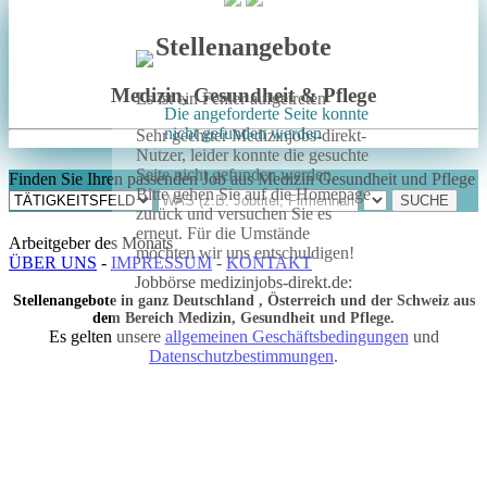
Stellenangebote
Medizin, Gesundheit & Pflege
Es ist ein Fehler aufgetreten
Die angeforderte Seite konnte
nicht gefunden werden
Sehr geehrter Medizinjobs-direkt-
Nutzer, leider konnte die gesuchte
Seite nicht gefunden werden.
Finden Sie Ihren passenden Job aus Medizin Gesundheit und Pflege
Bitte gehen Sie auf die Homepage
zurück und versuchen Sie es
erneut. Für die Umstände
Arbeitgeber des Monats
möchten wir uns entschuldigen!
ÜBER UNS
-
IMPRESSUM
-
KONTAKT
Jobbörse medizinjobs-direkt.de:
Stellenangebote in ganz Deutschland , Österreich und der Schweiz aus
dem Bereich Medizin, Gesundheit und Pflege.
Es gelten unsere
allgemeinen Geschäftsbedingungen
und
Datenschutzbestimmungen
.