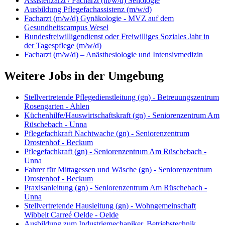
Assistenzarzt / Facharzt (m/w/d) Senologie
Ausbildung Pflegefachassistenz (m/w/d)
Facharzt (m/w/d) Gynäkologie - MVZ auf dem
Gesundheitscampus Wesel
Bundesfreiwilligendienst oder Freiwilliges Soziales Jahr in
der Tagespflege (m/w/d)
Facharzt (m/w/d) – Anästhesiologie und Intensivmedizin
Weitere Jobs in der Umgebung
Stellvertretende Pflegedienstleitung (gn) - Betreuungszentrum
Rosengarten - Ahlen
Küchenhilfe/Hauswirtschaftskraft (gn) - Seniorenzentrum Am
Rüschebach - Unna
Pflegefachkraft Nachtwache (gn) - Seniorenzentrum
Drostenhof - Beckum
Pflegefachkraft (gn) - Seniorenzentrum Am Rüschebach -
Unna
Fahrer für Mittagessen und Wäsche (gn) - Seniorenzentrum
Drostenhof - Beckum
Praxisanleitung (gn) - Seniorenzentrum Am Rüschebach -
Unna
Stellvertretende Hausleitung (gn) - Wohngemeinschaft
Wibbelt Carreé Oelde - Oelde
Ausbildung zum Industriemechaniker, Betriebstechnik