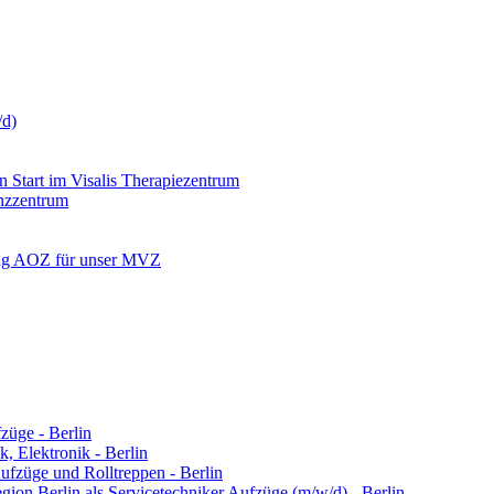
/d)
 Start im Visalis Therapiezentrum
enzzentrum
tung AOZ für unser MVZ
züge - Berlin
k, Elektronik - Berlin
Aufzüge und Rolltreppen - Berlin
ion Berlin als Servicetechniker Aufzüge (m/w/d) - Berlin