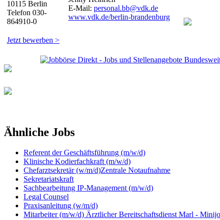
10115 Berlin
E-Mail:
personal.bb@vdk.de
Telefon 030-
www.vdk.de/berlin-brandenburg
864910-0
Jetzt bewerben >
Ähnliche Jobs
Referent der Geschäftsführung (m/w/d)
Klinische Kodierfachkraft (m/w/d)
Chefarztsekretär (w/m/d)Zentrale Notaufnahme
Sekretariatskraft
Sachbearbeitung IP-Management (m/w/d)
Legal Counsel
Praxisanleitung (w/m/d)
Mitarbeiter (m/w/d) Ärztlicher Bereitschaftsdienst Marl - Minij