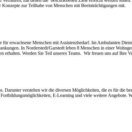
d Verfahren, mit denen die beschriebenen Ziele erreicht werden sollen.
r Konzepte zur Teilhabe von Menschen mit Beeinträchtigungen mit.
bote für erwachsene Menschen mit Assistenzbedarf. Im Ambulanten Diens
ankungen. In Norderstedt/Garstedt leben 8 Menschen in einer Wohng
en erhalten. Werden Sie Teil unseres Teams. Wir freuen uns auf Ihre V
 Darunter verstehen wir die diversen Möglichkeiten, die es für die ber
e Fortbildungsmöglichkeiten, E-Learning und viele weitere Angebote. W