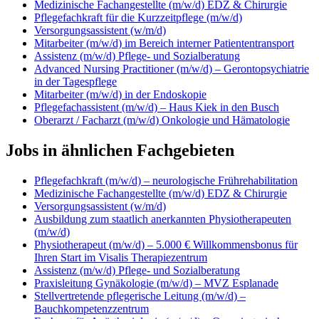
Medizinische Fachangestellte (m/w/d) EDZ & Chirurgie
Pflegefachkraft für die Kurzzeitpflege (m/w/d)
Versorgungsassistent (w/m/d)
Mitarbeiter (m/w/d) im Bereich interner Patiententransport
Assistenz (m/w/d) Pflege- und Sozialberatung
Advanced Nursing Practitioner (m/w/d) – Gerontopsychiatrie
in der Tagespflege
Mitarbeiter (m/w/d) in der Endoskopie
Pflegefachassistent (m/w/d) – Haus Kiek in den Busch
Oberarzt / Facharzt (m/w/d) Onkologie und Hämatologie
Jobs in ähnlichen Fachgebieten
Pflegefachkraft (m/w/d) – neurologische Frührehabilitation
Medizinische Fachangestellte (m/w/d) EDZ & Chirurgie
Versorgungsassistent (w/m/d)
Ausbildung zum staatlich anerkannten Physiotherapeuten
(m/w/d)
Physiotherapeut (m/w/d) – 5.000 € Willkommensbonus für
Ihren Start im Visalis Therapiezentrum
Assistenz (m/w/d) Pflege- und Sozialberatung
Praxisleitung Gynäkologie (m/w/d) – MVZ Esplanade
Stellvertretende pflegerische Leitung (m/w/d) –
Bauchkompetenzzentrum