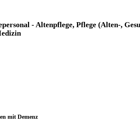
epersonal - Altenpflege, Pflege (Alten-, Ges
edizin
hen mit Demenz