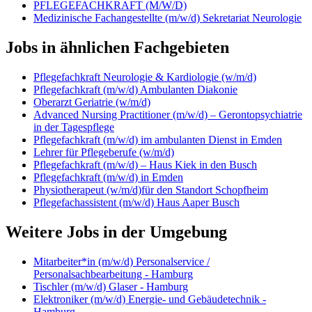
PFLEGEFACHKRAFT (M/W/D)
Medizinische Fachangestellte (m/w/d) Sekretariat Neurologie
Jobs in ähnlichen Fachgebieten
Pflegefachkraft Neurologie & Kardiologie (w/m/d)
Pflegefachkraft (m/w/d) Ambulanten Diakonie
Oberarzt Geriatrie (w/m/d)
Advanced Nursing Practitioner (m/w/d) – Gerontopsychiatrie
in der Tagespflege
Pflegefachkraft (m/w/d) im ambulanten Dienst in Emden
Lehrer für Pflegeberufe (w/m/d)
Pflegefachkraft (m/w/d) – Haus Kiek in den Busch
Pflegefachkraft (m/w/d) in Emden
Physiotherapeut (w/m/d)für den Standort Schopfheim
Pflegefachassistent (m/w/d) Haus Aaper Busch
Weitere Jobs in der Umgebung
Mitarbeiter*in (m/w/d) Personalservice /
Personalsachbearbeitung - Hamburg
Tischler (m/w/d) Glaser - Hamburg
Elektroniker (m/w/d) Energie- und Gebäudetechnik -
Hamburg