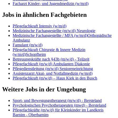
Facharzt Kinder- und Jugendmedizin (w/m/d)
Jobs in ähnlichen Fachgebieten
Pflegefachkraft Intensiv (w/m/d)
Medizinische Fachangestellte (m/w/d) Neurologie
Medizinische Fachangestellte / MFA (w/m/d)Orthopädische
Ambulanz
Famulant (m/w/d)
Pflegefachkraft Chirurgie & Innere Medizin
(w/m/d)Schopfheim
Betreuungskräfte nach §43b (m/w/d) - Teilzeit
Pflegefachkraft (m/w/d) Ambulanten Diakonie
Pflegedienstleitung (m/w/d) Senioreneinrichtung
Assistenzarzt Akut- und Notfallmedizin (w/m/d)
Pflegefachkraft (m/w/d) – Haus Kiek in den Busch
Weitere Jobs in der Umgebung
Sport- und Bewegungstherapeut (m/w/d) - Bersteland
Psychologischen Psychotherapeuten (mwd) - Bersteland
Pflegefachkräfte (m/w/d) für Kleinkinder im Landkreis
Barnim - Oberbarnim