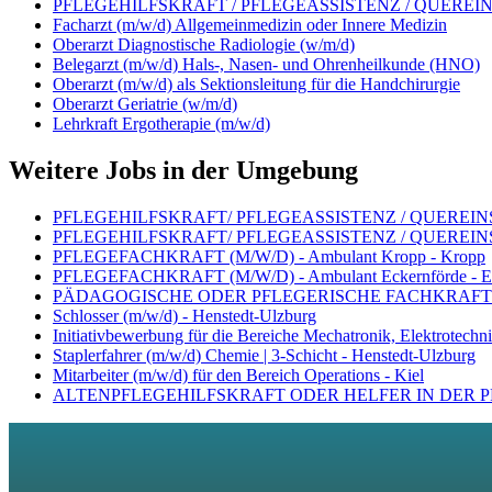
PFLEGEHILFSKRAFT / PFLEGEASSISTENZ / QUEREINSTE
Facharzt (m/w/d) Allgemeinmedizin oder Innere Medizin
Oberarzt Diagnostische Radiologie (w/m/d)
Belegarzt (m/w/d) Hals-, Nasen- und Ohrenheilkunde (HNO)
Oberarzt (m/w/d) als Sektionsleitung für die Handchirurgie
Oberarzt Geriatrie (w/m/d)
Lehrkraft Ergotherapie (m/w/d)
Weitere Jobs in der Umgebung
PFLEGEHILFSKRAFT/ PFLEGEASSISTENZ / QUEREINSTEI
PFLEGEHILFSKRAFT/ PFLEGEASSISTENZ / QUEREINSTEI
PFLEGEFACHKRAFT (M/W/D) - Ambulant Kropp - Kropp
PFLEGEFACHKRAFT (M/W/D) - Ambulant Eckernförde - Ec
PÄDAGOGISCHE ODER PFLEGERISCHE FACHKRAFT (M/
Schlosser (m/w/d) - Henstedt-Ulzburg
Initiativbewerbung für die Bereiche Mechatronik, Elektrotechni
Staplerfahrer (m/w/d) Chemie | 3-Schicht - Henstedt-Ulzburg
Mitarbeiter (m/w/d) für den Bereich Operations - Kiel
ALTENPFLEGEHILFSKRAFT ODER HELFER IN DER PFL