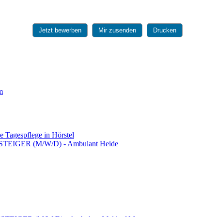
Jetzt bewerben
Mir zusenden
Drucken
m
ie Tagespflege in Hörstel
IGER (M/W/D) - Ambulant Heide