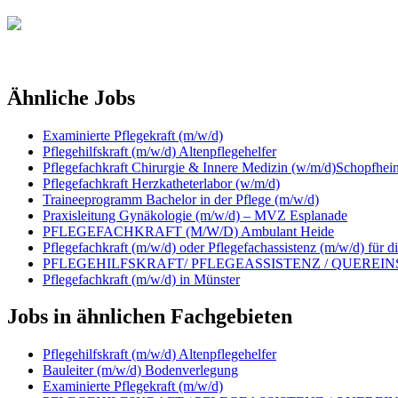
Ähnliche Jobs
Examinierte Pflegekraft (m/w/d)
Pflegehilfskraft (m/w/d) Altenpflegehelfer
Pflegefachkraft Chirurgie & Innere Medizin (w/m/d)Schopfhei
Pflegefachkraft Herzkatheterlabor (w/m/d)
Traineeprogramm Bachelor in der Pflege (m/w/d)
Praxisleitung Gynäkologie (m/w/d) – MVZ Esplanade
PFLEGEFACHKRAFT (M/W/D) Ambulant Heide
Pflegefachkraft (m/w/d) oder Pflegefachassistenz (m/w/d) für d
PFLEGEHILFSKRAFT/ PFLEGEASSISTENZ / QUEREINSTE
Pflegefachkraft (m/w/d) in Münster
Jobs in ähnlichen Fachgebieten
Pflegehilfskraft (m/w/d) Altenpflegehelfer
Bauleiter (m/w/d) Bodenverlegung
Examinierte Pflegekraft (m/w/d)