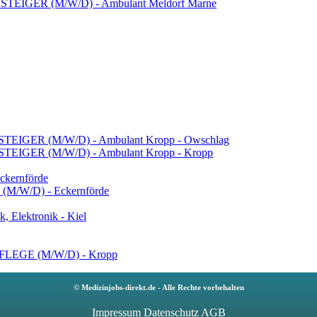
IGER (M/W/D) - Ambulant Meldorf Marne
GER (M/W/D) - Ambulant Kropp - Owschlag
GER (M/W/D) - Ambulant Kropp - Kropp
kernförde
W/D) - Eckernförde
k, Elektronik - Kiel
EGE (M/W/D) - Kropp
© Medizinjobs-direkt.de - Alle Rechte vorbehalten
Impressum
Datenschutz
AGB