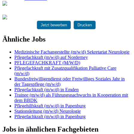
Jetzt bewerben
Drucken
Ähnliche Jobs
Medizinische Fachangestellte (m/w/d) Sekretariat Neurologie
Pflegefachkraft (m/w/d) auf Norderney
PFLEGEFACHKRAFT (M/W/D)
Pflegefachkraft mit Zusatzqualifikation Palliative Care
(m/w/d)
Bundesfreiwilligendienst oder Freiwilliges Soziales Jahr in
der Tagespflege (m/w/d)
Pflegefachkraft (m/w/d) in Emden
Trainee (m/w/d) als Führungsnachwuchs in Kooperation mit
dem BBDK
Pflegehilfskraft (m/w/d) in Papenburg
Stationsleitung (m/w/d) Neurologie
Pflegefachkraft (m/w/d) in Papenburg
Jobs in ähnlichen Fachgebieten