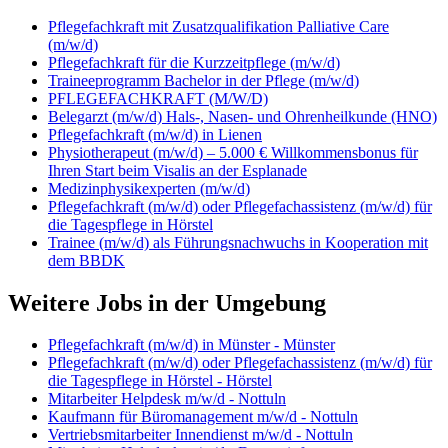
Pflegefachkraft mit Zusatzqualifikation Palliative Care
(m/w/d)
Pflegefachkraft für die Kurzzeitpflege (m/w/d)
Traineeprogramm Bachelor in der Pflege (m/w/d)
PFLEGEFACHKRAFT (M/W/D)
Belegarzt (m/w/d) Hals-, Nasen- und Ohrenheilkunde (HNO)
Pflegefachkraft (m/w/d) in Lienen
Physiotherapeut (m/w/d) – 5.000 € Willkommensbonus für
Ihren Start beim Visalis an der Esplanade
Medizinphysikexperten (m/w/d)
Pflegefachkraft (m/w/d) oder Pflegefachassistenz (m/w/d) für
die Tagespflege in Hörstel
Trainee (m/w/d) als Führungsnachwuchs in Kooperation mit
dem BBDK
Weitere Jobs in der Umgebung
Pflegefachkraft (m/w/d) in Münster - Münster
Pflegefachkraft (m/w/d) oder Pflegefachassistenz (m/w/d) für
die Tagespflege in Hörstel - Hörstel
Mitarbeiter Helpdesk m/w/d - Nottuln
Kaufmann für Büromanagement m/w/d - Nottuln
Vertriebsmitarbeiter Innendienst m/w/d - Nottuln