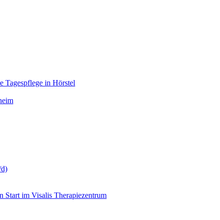
ie Tagespflege in Hörstel
heim
/d)
 Start im Visalis Therapiezentrum