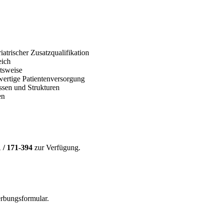
atrischer Zusatzqualifikation
eich
itsweise
ertige Patientenversorgung
ssen und Strukturen
en
 / 171-394
zur Verfügung.
rbungsformular.