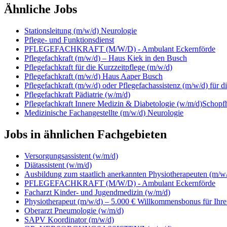
Ähnliche Jobs
Stationsleitung (m/w/d) Neurologie
Pflege- und Funktionsdienst
PFLEGEFACHKRAFT (M/W/D) - Ambulant Eckernförde
Pflegefachkraft (m/w/d) – Haus Kiek in den Busch
Pflegefachkraft für die Kurzzeitpflege (m/w/d)
Pflegefachkraft (m/w/d) Haus Aaper Busch
Pflegefachkraft (m/w/d) oder Pflegefachassistenz (m/w/d) für d
Pflegefachkraft Pädiatrie (w/m/d)
Pflegefachkraft Innere Medizin & Diabetologie (w/m/d)Schopf
Medizinische Fachangestellte (m/w/d) Neurologie
Jobs in ähnlichen Fachgebieten
Versorgungsassistent (w/m/d)
Diätassistent (w/m/d)
Ausbildung zum staatlich anerkannten Physiotherapeuten (m/w
PFLEGEFACHKRAFT (M/W/D) - Ambulant Eckernförde
Facharzt Kinder- und Jugendmedizin (w/m/d)
Physiotherapeut (m/w/d) – 5.000 € Willkommensbonus für Ihren
Oberarzt Pneumologie (w/m/d)
SAPV Koordinator (m/w/d)