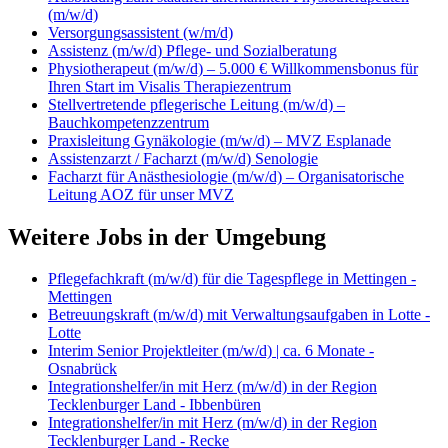
(m/w/d)
Versorgungsassistent (w/m/d)
Assistenz (m/w/d) Pflege- und Sozialberatung
Physiotherapeut (m/w/d) – 5.000 € Willkommensbonus für
Ihren Start im Visalis Therapiezentrum
Stellvertretende pflegerische Leitung (m/w/d) –
Bauchkompetenzzentrum
Praxisleitung Gynäkologie (m/w/d) – MVZ Esplanade
Assistenzarzt / Facharzt (m/w/d) Senologie
Facharzt für Anästhesiologie (m/w/d) – Organisatorische
Leitung AOZ für unser MVZ
Weitere Jobs in der Umgebung
Pflegefachkraft (m/w/d) für die Tagespflege in Mettingen -
Mettingen
Betreuungskraft (m/w/d) mit Verwaltungsaufgaben in Lotte -
Lotte
Interim Senior Projektleiter (m/w/d) | ca. 6 Monate -
Osnabrück
Integrationshelfer/in mit Herz (m/w/d) in der Region
Tecklenburger Land - Ibbenbüren
Integrationshelfer/in mit Herz (m/w/d) in der Region
Tecklenburger Land - Recke