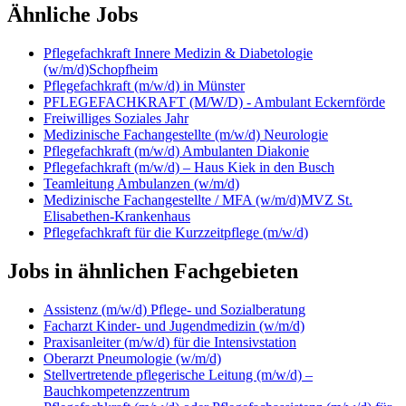
Ähnliche Jobs
Pflegefachkraft Innere Medizin & Diabetologie
(w/m/d)Schopfheim
Pflegefachkraft (m/w/d) in Münster
PFLEGEFACHKRAFT (M/W/D) - Ambulant Eckernförde
Freiwilliges Soziales Jahr
Medizinische Fachangestellte (m/w/d) Neurologie
Pflegefachkraft (m/w/d) Ambulanten Diakonie
Pflegefachkraft (m/w/d) – Haus Kiek in den Busch
Teamleitung Ambulanzen (w/m/d)
Medizinische Fachangestellte / MFA (w/m/d)MVZ St.
Elisabethen-Krankenhaus
Pflegefachkraft für die Kurzzeitpflege (m/w/d)
Jobs in ähnlichen Fachgebieten
Assistenz (m/w/d) Pflege- und Sozialberatung
Facharzt Kinder- und Jugendmedizin (w/m/d)
Praxisanleiter (m/w/d) für die Intensivstation
Oberarzt Pneumologie (w/m/d)
Stellvertretende pflegerische Leitung (m/w/d) –
Bauchkompetenzzentrum