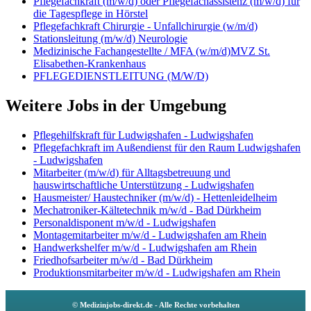
Pflegefachkraft (m/w/d) oder Pflegefachassistenz (m/w/d) für
die Tagespflege in Hörstel
Pflegefachkraft Chirurgie - Unfallchirurgie (w/m/d)
Stationsleitung (m/w/d) Neurologie
Medizinische Fachangestellte / MFA (w/m/d)MVZ St.
Elisabethen-Krankenhaus
PFLEGEDIENSTLEITUNG (M/W/D)
Weitere Jobs in der Umgebung
Pflegehilfskraft für Ludwigshafen - Ludwigshafen
Pflegefachkraft im Außendienst für den Raum Ludwigshafen
- Ludwigshafen
Mitarbeiter (m/w/d) für Alltagsbetreuung und
hauswirtschaftliche Unterstützung - Ludwigshafen
Hausmeister/ Haustechniker (m/w/d) - Hettenleidelheim
Mechatroniker-Kältetechnik m/w/d - Bad Dürkheim
Personaldisponent m/w/d - Ludwigshafen
Montagemitarbeiter m/w/d - Ludwigshafen am Rhein
Handwerkshelfer m/w/d - Ludwigshafen am Rhein
Friedhofsarbeiter m/w/d - Bad Dürkheim
Produktionsmitarbeiter m/w/d - Ludwigshafen am Rhein
© Medizinjobs-direkt.de - Alle Rechte vorbehalten