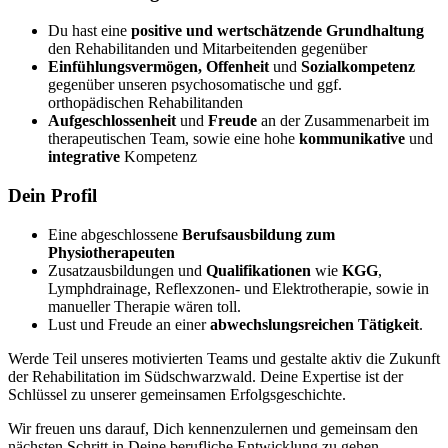
Du hast eine
positive und wertschätzende Grundhaltung
den Rehabilitanden und Mitarbeitenden gegenüber
Einfühlungsvermögen, Offenheit
und
Sozialkompetenz
gegenüber unseren psychosomatische und ggf.
orthopädischen Rehabilitanden
Aufgeschlossenheit
und
Freude
an der Zusammenarbeit im
therapeutischen Team, sowie eine hohe
kommunikative
und
integrative
Kompetenz
Dein Profil
Eine abgeschlossene
Berufsausbildung zum
Physiotherapeuten
Zusatzausbildungen und
Qualifikationen
wie
KGG
,
Lymphdrainage, Reflexzonen- und Elektrotherapie, sowie in
manueller Therapie wären toll.
Lust und Freude an einer
abwechslungsreichen
Tätigkeit
.
Werde Teil unseres motivierten Teams und gestalte aktiv die Zukunft
der Rehabilitation im Südschwarzwald. Deine Expertise ist der
Schlüssel zu unserer gemeinsamen Erfolgsgeschichte.
Wir freuen uns darauf, Dich kennenzulernen und gemeinsam den
nächsten Schritt in Deine berufliche Entwicklung zu gehen.