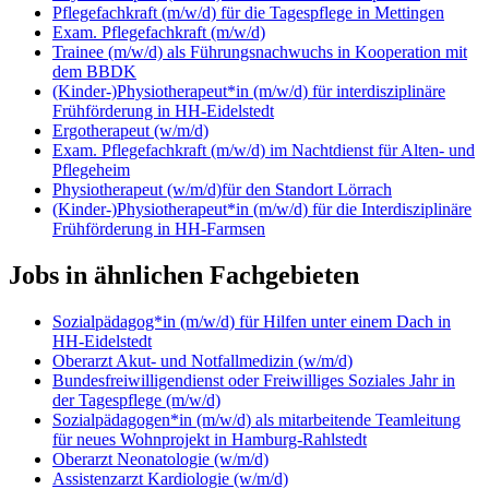
Pflegefachkraft (m/w/d) für die Tagespflege in Mettingen
Exam. Pflegefachkraft (m/w/d)
Trainee (m/w/d) als Führungsnachwuchs in Kooperation mit
dem BBDK
(Kinder-)Physiotherapeut*in (m/w/d) für interdisziplinäre
Frühförderung in HH-Eidelstedt
Ergotherapeut (w/m/d)
Exam. Pflegefachkraft (m/w/d) im Nachtdienst für Alten- und
Pflegeheim
Physiotherapeut (w/m/d)für den Standort Lörrach
(Kinder-)Physiotherapeut*in (m/w/d) für die Interdisziplinäre
Frühförderung in HH-Farmsen
Jobs in ähnlichen Fachgebieten
Sozialpädagog*in (m/w/d) für Hilfen unter einem Dach in
HH-Eidelstedt
Oberarzt Akut- und Notfallmedizin (w/m/d)
Bundesfreiwilligendienst oder Freiwilliges Soziales Jahr in
der Tagespflege (m/w/d)
Sozialpädagogen*in (m/w/d) als mitarbeitende Teamleitung
für neues Wohnprojekt in Hamburg-Rahlstedt
Oberarzt Neonatologie (w/m/d)
Assistenzarzt Kardiologie (w/m/d)