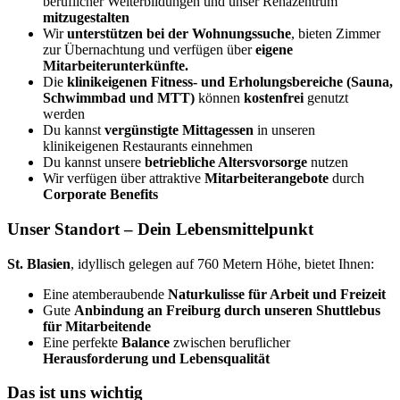
beruflicher Weiterbildungen und unser Rehazentrum
mitzugestalten
Wir
unterstützen bei der Wohnungssuche
, bieten Zimmer
zur Übernachtung und verfügen über
eigene
Mitarbeiterunterkünfte.
Die
klinikeigenen Fitness- und Erholungsbereiche (Sauna,
Schwimmbad und MTT)
können
kostenfrei
genutzt
werden
Du kannst
vergünstigte Mittagessen
in unseren
klinikeigenen Restaurants einnehmen
Du kannst unsere
betriebliche Altersvorsorge
nutzen
Wir verfügen über attraktive
Mitarbeiterangebote
durch
Corporate Benefits
Unser Standort – Dein Lebensmittelpunkt
St. Blasien
, idyllisch gelegen auf 760 Metern Höhe, bietet Ihnen:
Eine atemberaubende
Naturkulisse für Arbeit und Freizeit
Gute
Anbindung an Freiburg durch unseren Shuttlebus
für Mitarbeitende
Eine perfekte
Balance
zwischen beruflicher
Herausforderung und Lebensqualität
Das ist uns wichtig