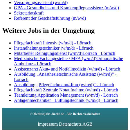
Versorgungsassistent (w/m/d)
GPA - Gesundheits- und Krankenpflegeassistenz (m/w/d)
Sekretariatskraft
Referent der Geschäftsführung (m/w/d)
Weitere Jobs in der Umgebung
Pflegefachkraft Intensiv (w/m/d) - Lörrach
Instandhaltungstechniker (w/m/d) - Lörrach
Mitarbeiter Reinigungsdienst (w/m/d)Lörrach - Lörrach
Medizinische Fachangestellte / MFA (w/m/d)Orthopädische
Ambulanz - Lörrach
Assistenzarzt Akut- und Notfallmedizin (w/m/d) - Lörrach
Ausbildung „Anästhesietechnische Assistenz (w/m/d)“ -
Lörrach
Ausbildung „Pflegefachmann/-frau (w/m/d)“ - Lörrach
Pflegefachkraft Zentrale Notaufnahme (w/m/d) - Lörrach
Teamleitung Application Management (w/m/d) - Lörrach
Anlagenmechaniker - Lüftungstechnik (w/m/d) - Lörrach
© Medizinjobs-direkt.de - Alle Rechte vorbehalten
Impressum
Datenschutz
AGB