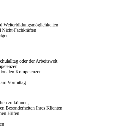
und Weiterbildungsmöglichkeiten
d Nicht-Fachkräften
olgen
chulalltag oder der Arbeitswelt
mpetenzen
otionalen Kompetenzen
h am Vormittag
ehen zu können,
len Besonderheiten Ihres Klienten
nen Hilfen
fen