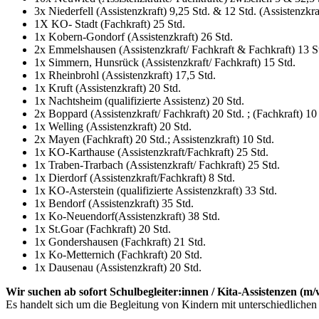
3x Niederfell (Assistenzkraft) 9,25 Std. & 12 Std. (Assistenzkra
1X KO- Stadt (Fachkraft) 25 Std.
1x Kobern-Gondorf (Assistenzkraft) 26 Std.
2x Emmelshausen (Assistenzkraft/ Fachkraft & Fachkraft) 13 S
1x Simmern, Hunsrück (Assistenzkraft/ Fachkraft) 15 Std.
1x Rheinbrohl (Assistenzkraft) 17,5 Std.
1x Kruft (Assistenzkraft) 20 Std.
1x Nachtsheim (qualifizierte Assistenz) 20 Std.
2x Boppard (Assistenzkraft/ Fachkraft) 20 Std. ; (Fachkraft) 10
1x Welling (Assistenzkraft) 20 Std.
2x Mayen (Fachkraft) 20 Std.; Assistenzkraft) 10 Std.
1x KO-Karthause (Assistenzkraft/Fachkraft) 25 Std.
1x Traben-Trarbach (Assistenzkraft/ Fachkraft) 25 Std.
1x Dierdorf (Assistenzkraft/Fachkraft) 8 Std.
1x KO-Asterstein (qualifizierte Assistenzkraft) 33 Std.
1x Bendorf (Assistenzkraft) 35 Std.
1x Ko-Neuendorf(Assistenzkraft) 38 Std.
1x St.Goar (Fachkraft) 20 Std.
1x Gondershausen (Fachkraft) 21 Std.
1x Ko-Metternich (Fachkraft) 20 Std.
1x Dausenau (Assistenzkraft) 20 Std.
Wir suchen ab sofort Schulbegleiter:innen / Kita-Assistenzen (m
Es handelt sich um die Begleitung von Kindern mit unterschiedliche