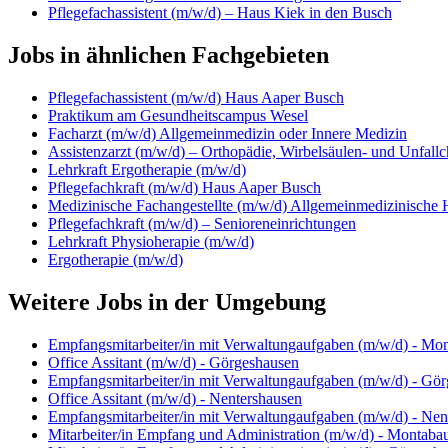
Pflegefachassistent (m/w/d) – Haus Kiek in den Busch
Jobs in ähnlichen Fachgebieten
Pflegefachassistent (m/w/d) Haus Aaper Busch
Praktikum am Gesundheitscampus Wesel
Facharzt (m/w/d) Allgemeinmedizin oder Innere Medizin
Assistenzarzt (m/w/d) – Orthopädie, Wirbelsäulen- und Unfallc
Lehrkraft Ergotherapie (m/w/d)
Pflegefachkraft (m/w/d) Haus Aaper Busch
Medizinische Fachangestellte (m/w/d) Allgemeinmedizinische 
Pflegefachkraft (m/w/d) – Senioreneinrichtungen
Lehrkraft Physioherapie (m/w/d)
Ergotherapie (m/w/d)
Weitere Jobs in der Umgebung
Empfangsmitarbeiter/in mit Verwaltungaufgaben (m/w/d) - Mo
Office Assitant (m/w/d) - Görgeshausen
Empfangsmitarbeiter/in mit Verwaltungaufgaben (m/w/d) - Gö
Office Assitant (m/w/d) - Nentershausen
Empfangsmitarbeiter/in mit Verwaltungaufgaben (m/w/d) - Nen
Mitarbeiter/in Empfang und Administration (m/w/d) - Montaba