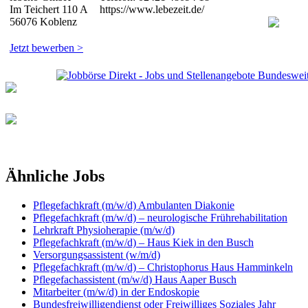
Im Teichert 110 A
https://www.lebezeit.de/
56076 Koblenz
Jetzt bewerben >
Ähnliche Jobs
Pflegefachkraft (m/w/d) Ambulanten Diakonie
Pflegefachkraft (m/w/d) – neurologische Frührehabilitation
Lehrkraft Physioherapie (m/w/d)
Pflegefachkraft (m/w/d) – Haus Kiek in den Busch
Versorgungsassistent (w/m/d)
Pflegefachkraft (m/w/d) – Christophorus Haus Hamminkeln
Pflegefachassistent (m/w/d) Haus Aaper Busch
Mitarbeiter (m/w/d) in der Endoskopie
Bundesfreiwilligendienst oder Freiwilliges Soziales Jahr