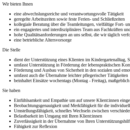
Wir bieten Ihnen
eine abwechslungsreiche und verantwortungsvolle Tätigkeit
geregelte Arbeitszeiten sowie feste Ferien- und Schließzeiten
kollegiale Beratung über die Teamleitungen, vielfältige Fort- 
ein engagiertes und interdisziplinäres Team aus Fachkräften un
hohe Qualitätsanforderungen an uns selbst, die wir täglich verf
eine betriebliche Altersvorsorge
Die Stelle
dient der Unterstützung eines Klienten im Kindergartenalltag, S
umfasst Unterstützung in Förderung der lebenspraktischen Ko
Förderung und Ausbau von Sicherheit in den sozialen und em
umfasst auch die Übernahme leichter pflegerischer Tätigkeiten
beinhaltet Einsätze wochentags (Montag - Freitag), maßgeblic
Sie haben
Einfühlsamkeit und Empathie um auf unsere Klient:innen eing
Beobachtungsgenauigkeit und Merkfähigkeit für die individuel
Umstellungsfähigkeit, schnelles Wechseln zwischen verschiede
Belastbarkeit im Umgang mit Ihren Klient:innen
Zuverlässigkeit in der Übernahme von Ihren Unterstützungshil
Fähigkeit zur Reflexion