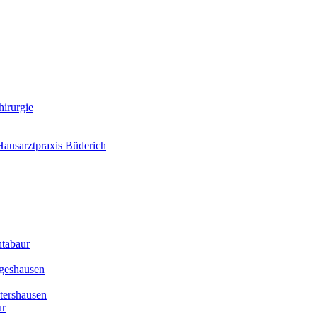
hirurgie
Hausarztpraxis Büderich
ntabaur
rgeshausen
tershausen
ur