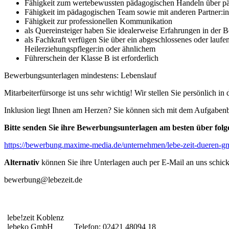
Fähigkeit zum wertebewussten pädagogischen Handeln über pä
Fähigkeit im pädagogischen Team sowie mit anderen Partner:i
Fähigkeit zur professionellen Kommunikation
als Quereinsteiger haben Sie idealerweise Erfahrungen in der 
als Fachkraft verfügen Sie über ein abgeschlossenes oder laufen
Heilerziehungspfleger:in oder ähnlichem
Führerschein der Klasse B ist erforderlich
Bewerbungsunterlagen mindestens: Lebenslauf
Mitarbeiterfürsorge ist uns sehr wichtig! Wir stellen Sie persönlich 
Inklusion liegt Ihnen am Herzen? Sie können sich mit dem Aufgabenb
Bitte senden Sie ihre Bewerbungsunterlagen am besten über fol
https://bewerbung.maxime-media.de/unternehmen/lebe-zeit-dueren-
Alternativ
können Sie ihre Unterlagen auch per E-Mail an uns schic
bewerbung@lebezeit.de
lebe!zeit Koblenz
lebeko GmbH
Telefon: 02421 48094 18