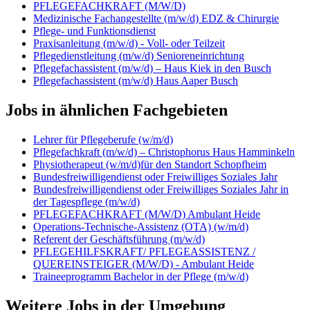
PFLEGEFACHKRAFT (M/W/D)
Medizinische Fachangestellte (m/w/d) EDZ & Chirurgie
Pflege- und Funktionsdienst
Praxisanleitung (m/w/d) - Voll- oder Teilzeit
Pflegedienstleitung (m/w/d) Senioreneinrichtung
Pflegefachassistent (m/w/d) – Haus Kiek in den Busch
Pflegefachassistent (m/w/d) Haus Aaper Busch
Jobs in ähnlichen Fachgebieten
Lehrer für Pflegeberufe (w/m/d)
Pflegefachkraft (m/w/d) – Christophorus Haus Hamminkeln
Physiotherapeut (w/m/d)für den Standort Schopfheim
Bundesfreiwilligendienst oder Freiwilliges Soziales Jahr
Bundesfreiwilligendienst oder Freiwilliges Soziales Jahr in
der Tagespflege (m/w/d)
PFLEGEFACHKRAFT (M/W/D) Ambulant Heide
Operations-Technische-Assistenz (OTA) (w/m/d)
Referent der Geschäftsführung (m/w/d)
PFLEGEHILFSKRAFT/ PFLEGEASSISTENZ /
QUEREINSTEIGER (M/W/D) - Ambulant Heide
Traineeprogramm Bachelor in der Pflege (m/w/d)
Weitere Jobs in der Umgebung