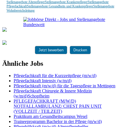
Stellenangebote Altenpfleger
Stellenangebote Krankenpfleger
Stellenangebote
Pflegefachkraft
Stellenangebote Gesundheits und Krankenpfleger
Stellenangebote
Wohnbereichsleitung
Jetzt bewerben
Drucken
Ähnliche Jobs
Pflegefachkraft für die Kurzzeitpflege (m/w/d)
Pflegefachkraft Intensiv (w/m/d)
Pflegefachkraft (m/w/d) für die Tagespflege in Mettingen
Pflegefachkraft Chirurgie & Innere Medizin
(w/m/d)Schopfheim
PFLEGEFACHKRAFT (M/W/D)
NOTFALLAMBULANZ/ CHEST PAIN UNIT
(VOLLZEIT / TEILZEIT)
Praktikum am Gesundheitscampus Wesel
Traineeprogramm Bachelor in der Pflege (m/w/d)
Pflegehilfskraft (m/w/d) Altenpflegehelfer