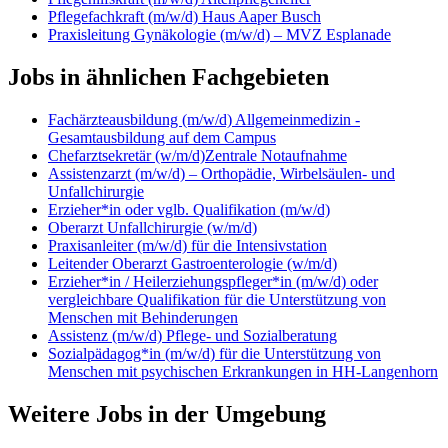
Pflegefachkraft (m/w/d) Haus Aaper Busch
Praxisleitung Gynäkologie (m/w/d) – MVZ Esplanade
Jobs in ähnlichen Fachgebieten
Fachärzteausbildung (m/w/d) Allgemeinmedizin -
Gesamtausbildung auf dem Campus
Chefarztsekretär (w/m/d)Zentrale Notaufnahme
Assistenzarzt (m/w/d) – Orthopädie, Wirbelsäulen- und
Unfallchirurgie
Erzieher*in oder vglb. Qualifikation (m/w/d)
Oberarzt Unfallchirurgie (w/m/d)
Praxisanleiter (m/w/d) für die Intensivstation
Leitender Oberarzt Gastroenterologie (w/m/d)
Erzieher*in / Heilerziehungspfleger*in (m/w/d) oder
vergleichbare Qualifikation für die Unterstützung von
Menschen mit Behinderungen
Assistenz (m/w/d) Pflege- und Sozialberatung
Sozialpädagog*in (m/w/d) für die Unterstützung von
Menschen mit psychischen Erkrankungen in HH-Langenhorn
Weitere Jobs in der Umgebung