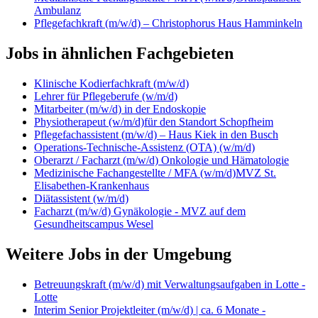
Ambulanz
Pflegefachkraft (m/w/d) – Christophorus Haus Hamminkeln
Jobs in ähnlichen Fachgebieten
Klinische Kodierfachkraft (m/w/d)
Lehrer für Pflegeberufe (w/m/d)
Mitarbeiter (m/w/d) in der Endoskopie
Physiotherapeut (w/m/d)für den Standort Schopfheim
Pflegefachassistent (m/w/d) – Haus Kiek in den Busch
Operations-Technische-Assistenz (OTA) (w/m/d)
Oberarzt / Facharzt (m/w/d) Onkologie und Hämatologie
Medizinische Fachangestellte / MFA (w/m/d)MVZ St.
Elisabethen-Krankenhaus
Diätassistent (w/m/d)
Facharzt (m/w/d) Gynäkologie - MVZ auf dem
Gesundheitscampus Wesel
Weitere Jobs in der Umgebung
Betreuungskraft (m/w/d) mit Verwaltungsaufgaben in Lotte -
Lotte
Interim Senior Projektleiter (m/w/d) | ca. 6 Monate -