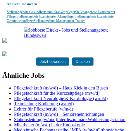
Ähnliche Jobsuchen
Stellenangebote Gesundheits und Krankenpfleger
Stellenangebote Examinierter
Pfleger
Stellenangebote Examinierter Altenpfleger
Stellenangebote Examinierter
Gesundheitspfleger
Stellenangebote Management Trainee
Jetzt bewerben
Drucken
Ähnliche Jobs
Pflegefachkraft (m/w/d) – Haus Kiek in den Busch
Pflegefachkraft für die Kurzzeitpflege (m/w/d)
Pflegefachkraft Neurologie & Kardiologie (w/m/d)
Teamleitung Kodierung (w/m/d)
Lehrer für Pflegeberufe (w/m/d)
Pflegefachkraft (m/w/d) – Senioreneinrichtungen
Stationsleitung (w/m/d)Interdisziplinäre Wahlleistungsstation
Mitarbeiter (m/w/d) in der Endoskopie
Medizinische Fachangestellte / MFA (w/m/d)Orthopädische