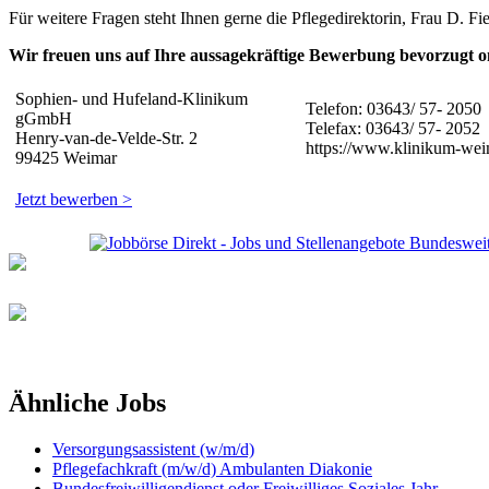
Für weitere Fragen steht Ihnen gerne die Pflegedirektorin, Frau D. F
Wir freuen uns auf Ihre aussagekräftige Bewerbung bevorzugt o
Sophien- und Hufeland-Klinikum
Telefon: 03643/ 57- 2050
gGmbH
Telefax: 03643/ 57- 2052
Henry-van-de-Velde-Str. 2
https://www.klinikum-wei
99425 Weimar
Jetzt bewerben >
Ähnliche Jobs
Versorgungsassistent (w/m/d)
Pflegefachkraft (m/w/d) Ambulanten Diakonie
Bundesfreiwilligendienst oder Freiwilliges Soziales Jahr