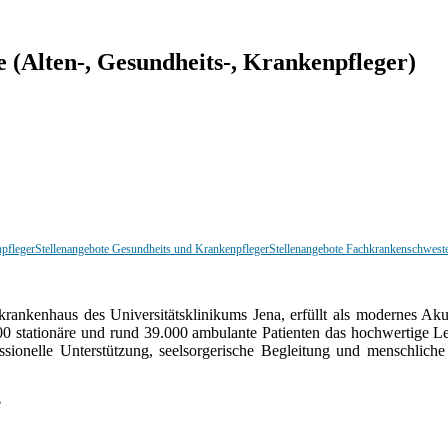
e (Alten-, Gesundheits-, Krankenpfleger)
npfleger
Stellenangebote Gesundheits und Krankenpfleger
Stellenangebote Fachkrankenschwest
kenhaus des Universitätsklinikums Jena, erfüllt als modernes Akut
00 stationäre und rund 39.000 ambulante Patienten das hochwertige L
ofessionelle Unterstützung, seelsorgerische Begleitung und menschl
e