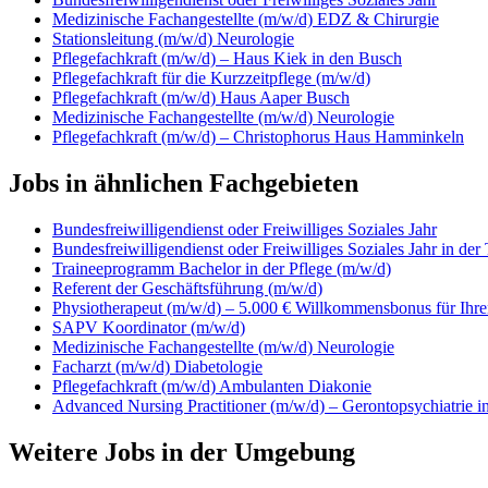
Medizinische Fachangestellte (m/w/d) EDZ & Chirurgie
Stationsleitung (m/w/d) Neurologie
Pflegefachkraft (m/w/d) – Haus Kiek in den Busch
Pflegefachkraft für die Kurzzeitpflege (m/w/d)
Pflegefachkraft (m/w/d) Haus Aaper Busch
Medizinische Fachangestellte (m/w/d) Neurologie
Pflegefachkraft (m/w/d) – Christophorus Haus Hamminkeln
Jobs in ähnlichen Fachgebieten
Bundesfreiwilligendienst oder Freiwilliges Soziales Jahr
Bundesfreiwilligendienst oder Freiwilliges Soziales Jahr in de
Traineeprogramm Bachelor in der Pflege (m/w/d)
Referent der Geschäftsführung (m/w/d)
Physiotherapeut (m/w/d) – 5.000 € Willkommensbonus für Ihren
SAPV Koordinator (m/w/d)
Medizinische Fachangestellte (m/w/d) Neurologie
Facharzt (m/w/d) Diabetologie
Pflegefachkraft (m/w/d) Ambulanten Diakonie
Advanced Nursing Practitioner (m/w/d) – Gerontopsychiatrie i
Weitere Jobs in der Umgebung