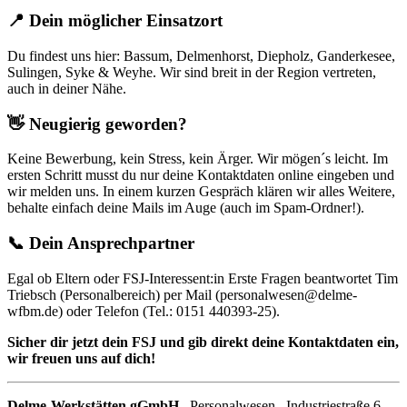
📍
Dein möglicher Einsatzort
Du findest uns hier: Bassum, Delmenhorst, Diepholz, Ganderkesee,
Sulingen, Syke & Weyhe. Wir sind breit in der Region vertreten,
auch in deiner Nähe.
👋
Neugierig geworden?
Keine Bewerbung, kein Stress, kein Ärger. Wir mögen´s leicht. Im
ersten Schritt musst du nur deine Kontaktdaten online eingeben und
wir melden uns. In einem kurzen Gespräch klären wir alles Weitere,
behalte einfach deine Mails im Auge (auch im Spam-Ordner!).
📞
Dein Ansprechpartner
Egal ob Eltern oder FSJ-Interessent:in Erste Fragen beantwortet Tim
Triebsch (Personalbereich) per Mail (personalwesen@delme-
wfbm.de) oder Telefon (Tel.: 0151 440393-25).
Sicher dir jetzt dein FSJ und gib direkt deine Kontaktdaten ein,
wir freuen uns auf dich!
Delme-Werkstätten gGmbH
. Personalwesen . Industriestraße 6 .