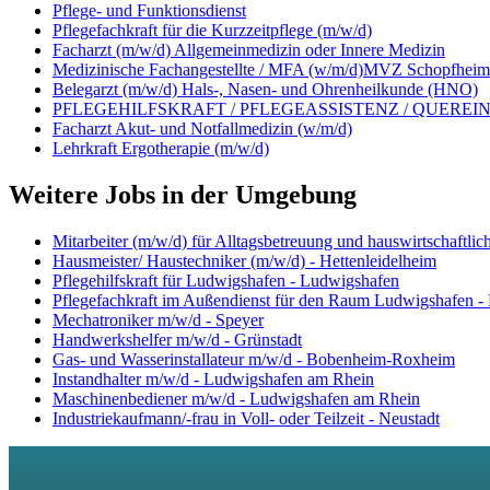
Pflege- und Funktionsdienst
Pflegefachkraft für die Kurzzeitpflege (m/w/d)
Facharzt (m/w/d) Allgemeinmedizin oder Innere Medizin
Medizinische Fachangestellte / MFA (w/m/d)MVZ Schopfheim
Belegarzt (m/w/d) Hals-, Nasen- und Ohrenheilkunde (HNO)
PFLEGEHILFSKRAFT / PFLEGEASSISTENZ / QUEREINSTE
Facharzt Akut- und Notfallmedizin (w/m/d)
Lehrkraft Ergotherapie (m/w/d)
Weitere Jobs in der Umgebung
Mitarbeiter (m/w/d) für Alltagsbetreuung und hauswirtschaftli
Hausmeister/ Haustechniker (m/w/d) - Hettenleidelheim
Pflegehilfskraft für Ludwigshafen - Ludwigshafen
Pflegefachkraft im Außendienst für den Raum Ludwigshafen -
Mechatroniker m/w/d - Speyer
Handwerkshelfer m/w/d - Grünstadt
Gas- und Wasserinstallateur m/w/d - Bobenheim-Roxheim
Instandhalter m/w/d - Ludwigshafen am Rhein
Maschinenbediener m/w/d - Ludwigshafen am Rhein
Industriekaufmann/-frau in Voll- oder Teilzeit - Neustadt