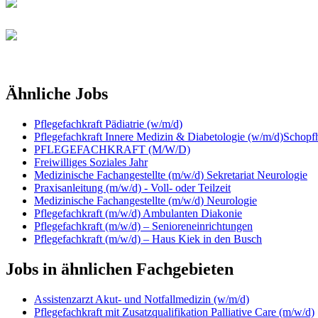
Ähnliche Jobs
Pflegefachkraft Pädiatrie (w/m/d)
Pflegefachkraft Innere Medizin & Diabetologie (w/m/d)Schopf
PFLEGEFACHKRAFT (M/W/D)
Freiwilliges Soziales Jahr
Medizinische Fachangestellte (m/w/d) Sekretariat Neurologie
Praxisanleitung (m/w/d) - Voll- oder Teilzeit
Medizinische Fachangestellte (m/w/d) Neurologie
Pflegefachkraft (m/w/d) Ambulanten Diakonie
Pflegefachkraft (m/w/d) – Senioreneinrichtungen
Pflegefachkraft (m/w/d) – Haus Kiek in den Busch
Jobs in ähnlichen Fachgebieten
Assistenzarzt Akut- und Notfallmedizin (w/m/d)
Pflegefachkraft mit Zusatzqualifikation Palliative Care (m/w/d)