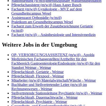
Stationsleitung (w/m/d)Interdisziplinäre Wahlleistungsstation
Pflegefachassistent (m/w/d) Haus Aaper Busch
Facharzt (m/w/d) Gynäkologie - MVZ auf dem
Gesundheitscampus Wesel
Assistenzarzt Orthopädie (w/m/d)
Praktikum am Gesundheitscampus Wesel
Facharzt zum Erwerb der Zusatzbezeichnung Geriatrie
(w/m/d)
Facharzt (m/w/d) – Anästhesiologie und Intensivmedizin
Weitere Jobs in der Umgebung
OP- VERSORGUNGSASSISTENZ (m/w/d) - Apolda
Medizinischen Fachangestellten/Arzthelfer für den
Fachbereich Gastroenterologie/Endoskopie (m/w/d) für den
Standort Weimar - Weimar
Pflegefachkraft, Geriatrie - Weimar
Pflegefachkraft, Flexpool - Weimar
Mitarbeiter (m/w/d) Materialwirtschaft/Wäsche - Weimar
Buchhalter und Stellvertretender Leiter (m/w/d) im
Rechnungswesen - Weimar
Stellvertretende Stationsleitung Psychiatrie (m/w/d) - Weimar
Pflegefachkraft, Dauernachtwache - Weimar
Pflegefachkraft, Psychiatrie - Weimar
Gesundheits- und Krankenpflegehelfer (m/w/d) //