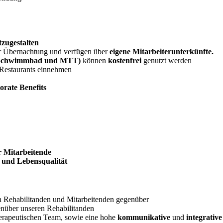
zugestalten
ur Übernachtung und verfügen über
eigene Mitarbeiterunterkünfte.
na,Schwimmbad und MTT)
können
kostenfrei
genutzt werden
 Restaurants einnehmen
rate Benefits
r Mitarbeitende
 und Lebensqualität
 Rehabilitanden und Mitarbeitenden gegenüber
nüber unseren Rehabilitanden
erapeutischen Team, sowie eine hohe
kommunikative
und
integrative