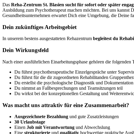
Das
Reha-Zentrum St. Blasien sucht für sofort oder später engag
Ausbildung zum Psychotherapeut machen möchten. Bei uns kannst 
Gesundheitsunternehmen erwartet Dich eine Umgebung, die Deine fach
Dein zukünftiges Arbeitsgebiet
In unserem bestens ausgestatteten Rehazentrum
begleitest du Rehab
Dein Wirkungsfeld
Nach einer ausführlichen Einarbeitungsphase gehören die folgenden 
Du führst psychotherapeutische Einzelgespräche unter Supervi
Du führst für die dir zugeordneten Rehabilitanden Gruppenther
Du erstellst die psychologische Diagnostik und Dokumentation 
Du nimmst an Fallbesprechungen und Teamsitzungen teil
Du wirkst bei der konzeptionellen Gestaltung und Weiterentw
Was macht uns attraktiv für eine Zusammenarbeit?
Ausgezeichnete
Bezahlung
und gute Zusatzleistungen
30 Urlaubstage
Einen
Job mit Verantwortung
und Abwechslung
Eine
strukturierte
und
qualitativ
hochwertige praktische Aus