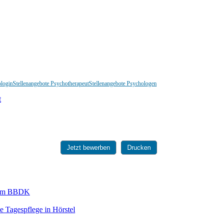
ologin
Stellenangebote Psychotherapeut
Stellenangebote Psychologen
Jetzt bewerben
Drucken
 dem BBDK
ie Tagespflege in Hörstel