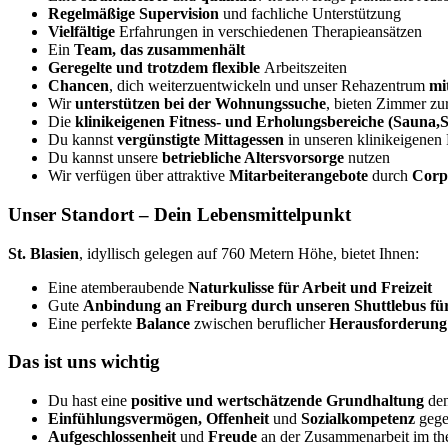
Regelmäßige
Supervision
und fachliche Unterstützung
Vielfältige
Erfahrungen in verschiedenen Therapieansätzen
Ein
Team, das zusammenhält
Geregelte und trotzdem flexible
Arbeitszeiten
Chancen
, dich weiterzuentwickeln und unser Rehazentrum
mit
Wir
unterstützen bei der Wohnungssuche
, bieten Zimmer z
Die
klinikeigenen Fitness- und Erholungsbereiche (Sau
Du kannst
vergünstigte Mittagessen
in unseren klinikeigenen
Du kannst unsere
betriebliche Altersvorsorge
nutzen
Wir verfügen über attraktive
Mitarbeiterangebote
durch
Corpo
Unser Standort – Dein Lebensmittelpunkt
St. Blasien
, idyllisch gelegen auf 760 Metern Höhe, bietet Ihnen:
Eine atemberaubende
Naturkulisse für Arbeit und Freizeit
Gute
Anbindung an Freiburg durch unseren Shuttlebus fü
Eine perfekte
Balance
zwischen beruflicher
Herausforderung
Das ist uns wichtig
Du hast eine
positive und wertschätzende Grundhaltung
den
Einfühlungsvermögen, Offenheit
und
Sozialkompetenz
gege
Aufgeschlossenheit
und
Freude
an der Zusammenarbeit im th