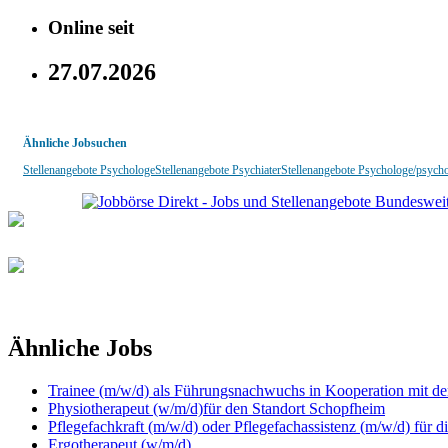
Online seit
27.07.2026
Ähnliche Jobsuchen
Stellenangebote Psychologe
Stellenangebote Psychiater
Stellenangebote Psychologe/psych
Ähnliche Jobs
Trainee (m/w/d) als Führungsnachwuchs in Kooperation mit
Physiotherapeut (w/m/d)für den Standort Schopfheim
Pflegefachkraft (m/w/d) oder Pflegefachassistenz (m/w/d) für d
Ergotherapeut (w/m/d)